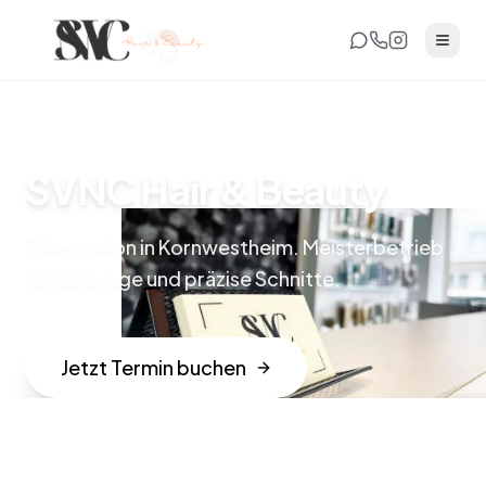
SVNC Hair & Beauty
Friseursalon in Kornwestheim.
Meisterbetrieb
für Balayage und präzise Schnitte.
Jetzt Termin buchen